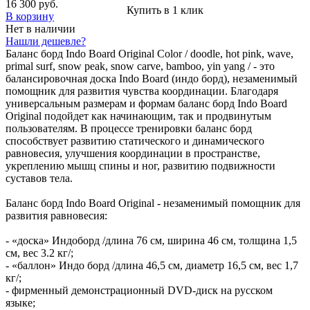
16 300 руб.
Купить в 1 клик
В корзину
Нет в наличии
Нашли дешевле?
Баланс борд Indo Board Original Color / doodle, hot pink, wave,
primal surf, snow peak, snow carve, bamboo, yin yang / - это
балансировочная доска Indo Board (индо борд), незаменимый
помощник для развития чувства координации. Благодаря
универсальным размерам и формам баланс борд Indo Board
Original подойдет как начинающим, так и продвинутым
пользователям. В процессе тренировки баланс борд
способствует развитию статического и динамического
равновесия, улучшения координации в пространстве,
укреплению мышц спины и ног, развитию подвижности
суставов тела.
Баланс борд Indo Board Original - незаменимый помощник для
развития равновесия:
- «доска» Индоборд /длина 76 см, ширина 46 см, толщина 1,5
см, вес 3.2 кг/;
- «баллон» Индо борд /длина 46,5 см, диаметр 16,5 см, вес 1,7
кг/;
- фирменный демонстрационный DVD-диск на русском
языке;