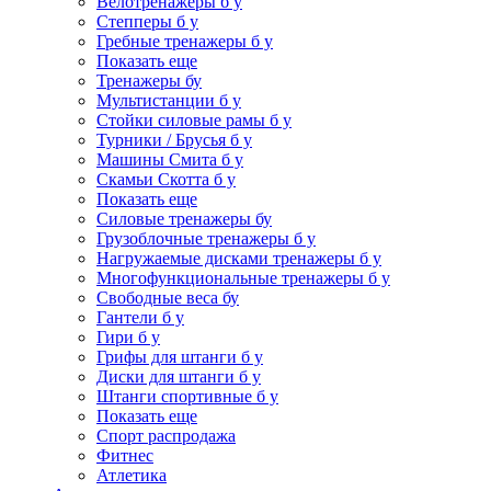
Велотренажеры б у
Степперы б у
Гребные тренажеры б у
Показать еще
Тренажеры бу
Мультистанции б у
Стойки силовые рамы б у
Турники / Брусья б у
Машины Смита б у
Скамьи Скотта б у
Показать еще
Силовые тренажеры бу
Грузоблочные тренажеры б у
Нагружаемые дисками тренажеры б у
Многофункциональные тренажеры б у
Свободные веса бу
Гантели б у
Гири б у
Грифы для штанги б у
Диски для штанги б у
Штанги спортивные б у
Показать еще
Спорт распродажа
Фитнес
Атлетика