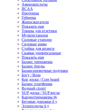
Аминокислоты
BCAA
Протеины
Гейнеры
Жиросжигатели
Показать еще
Товары для атлетики
Мультистанции
Силовые станции
Силовые рамы
Стойки для штанги
Скамьи универсальные
Показать еще
Баланс тренажеры
Баланс борды
Балансировочные подушки
Босу / Bosu
Кор доски / Core board
Баланс платформа
Водный спорт
SUP доски / SUP весла
Кардиотренажеры бу
Беговые дорожки б у
Эллипсоиды б у