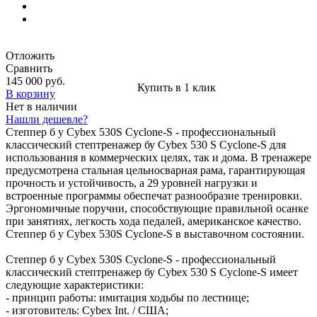
Отложить
Сравнить
145 000 руб.
Купить в 1 клик
В корзину
Нет в наличии
Нашли дешевле?
Степпер б у Cybex 530S Cyclone-S - профессиональный
классический стептренажер бу Cybex 530 S Cyclone-S для
использования в коммерческих целях, так и дома. В тренажере
предусмотрена стальная цельносварная рама, гарантирующая
прочность и устойчивость, а 29 уровней нагрузки и
встроенные программы обеспечат разнообразие тренировки.
Эргономичные поручни, способствующие правильной осанке
при занятиях, легкость хода педалей, американское качество.
Степпер б у Cybex 530S Cyclone-S в выставочном состоянии.
Степпер б у Cybex 530S Cyclone-S - профессиональный
классический стептренажер бу Cybex 530 S Cyclone-S имеет
следующие характеристики:
- принцип работы: имитация ходьбы по лестнице;
- изготовитель: Cybex Int. / США;