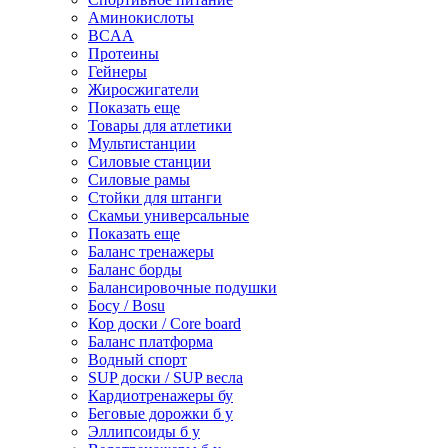
Аминокислоты
BCAA
Протеины
Гейнеры
Жиросжигатели
Показать еще
Товары для атлетики
Мультистанции
Силовые станции
Силовые рамы
Стойки для штанги
Скамьи универсальные
Показать еще
Баланс тренажеры
Баланс борды
Балансировочные подушки
Босу / Bosu
Кор доски / Core board
Баланс платформа
Водный спорт
SUP доски / SUP весла
Кардиотренажеры бу
Беговые дорожки б у
Эллипсоиды б у