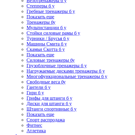
Велотренажеры б у
Степперы б у
Гребные тренажеры б у
Показать еще
Тренажеры бу
Мультистанции б у
Стойки силовые рамы б у
Турники / Брусья б у
Машины Смита б у
Скамьи Скотта б у
Показать еще
Силовые тренажеры бу
Грузоблочные тренажеры б у
Нагружаемые дисками тренажеры б у
Многофункциональные тренажеры б у
Свободные веса бу
Гантели б у
Гири б у
Грифы для штанги б у
Диски для штанги б у
Штанги спортивные б у
Показать еще
Спорт распродажа
Фитнес
Атлетика