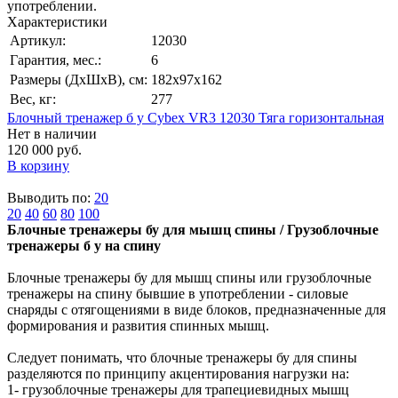
употреблении.
Характеристики
Артикул:
12030
Гарантия, мес.:
6
Размеры (ДхШхВ), см:
182х97х162
Вес, кг:
277
Блочный тренажер б у Cybex VR3 12030 Тяга горизонтальная
Нет в наличии
120 000 руб.
В корзину
Выводить по:
20
20
40
60
80
100
Блочные тренажеры бу для мышц спины / Грузоблочные
тренажеры б у на спину
Блочные тренажеры бу для мышц спины или грузоблочные
тренажеры на спину бывшие в употреблении - силовые
снаряды с отягощениями в виде блоков, предназначенные для
формирования и развития спинных мышц.
Следует понимать, что блочные тренажеры бу для спины
разделяются по принципу акцентирования нагрузки на:
1- грузоблочные тренажеры для трапециевидных мышц