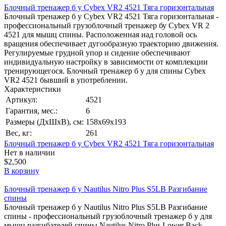
Блочный тренажер б у Cybex VR2 4521 Тяга горизонтальная
Блочный тренажер б у Cybex VR2 4521 Тяга горизонтальная -
профессиональный грузоблочный тренажер бу Cybex VR 2
4521 для мышц спины. Расположенная над головой ось
вращения обеспечивает дугообразную траекторию движения.
Регулируемые грудной упор и сидение обеспечивают
индивидуальную настройку в зависимости от комплекции
тренирующегося. Блочный тренажер б у для спины Cybex
VR2 4521 бывший в употреблении.
Характеристики
Артикул:
4521
Гарантия, мес.:
6
Размеры (ДхШхВ), см:
158х69х193
Вес, кг:
261
Блочный тренажер б у Cybex VR2 4521 Тяга горизонтальная
Нет в наличии
$2,500
В корзину
Блочный тренажер б у Nautilus Nitro Plus S5LB Разгибание
спины
Блочный тренажер б у Nautilus Nitro Plus S5LB Разгибание
спины - профессиональный грузоблочный тренажер б у для
мышц разгибателей спины Nautilus Nitro Plus Lower Back