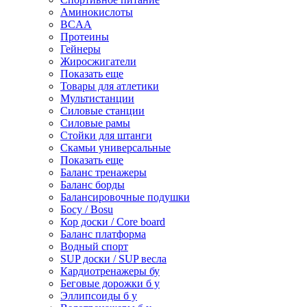
Аминокислоты
BCAA
Протеины
Гейнеры
Жиросжигатели
Показать еще
Товары для атлетики
Мультистанции
Силовые станции
Силовые рамы
Стойки для штанги
Скамьи универсальные
Показать еще
Баланс тренажеры
Баланс борды
Балансировочные подушки
Босу / Bosu
Кор доски / Core board
Баланс платформа
Водный спорт
SUP доски / SUP весла
Кардиотренажеры бу
Беговые дорожки б у
Эллипсоиды б у