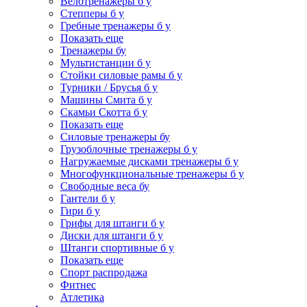
Велотренажеры б у
Степперы б у
Гребные тренажеры б у
Показать еще
Тренажеры бу
Мультистанции б у
Стойки силовые рамы б у
Турники / Брусья б у
Машины Смита б у
Скамьи Скотта б у
Показать еще
Силовые тренажеры бу
Грузоблочные тренажеры б у
Нагружаемые дисками тренажеры б у
Многофункциональные тренажеры б у
Свободные веса бу
Гантели б у
Гири б у
Грифы для штанги б у
Диски для штанги б у
Штанги спортивные б у
Показать еще
Спорт распродажа
Фитнес
Атлетика