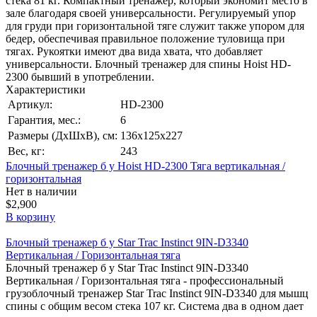
стека 81 кг. Компактный тренажер, который экономит место в
зале благодаря своей универсальности. Регулируемый упор
для груди при горизонтальной тяге служит также упором для
бедер, обеспечивая правильное положение туловища при
тягах. Рукоятки имеют два вида хвата, что добавляет
универсальности. Блочный тренажер для спины Hoist HD-
2300 бывший в употреблении.
Характеристики
Артикул:
HD-2300
Гарантия, мес.:
6
Размеры (ДхШхВ), см:
136х125х227
Вес, кг:
243
Блочный тренажер б у Hoist HD-2300 Тяга вертикальная /
горизонтальная
Нет в наличии
$2,900
В корзину
Блочный тренажер б у Star Trac Instinct 9IN-D3340
Вертикальная / Горизонтальная тяга
Блочный тренажер б у Star Trac Instinct 9IN-D3340
Вертикальная / Горизонтальная тяга - профессиональный
грузоблочный тренажер Star Trac Instinct 9IN-D3340 для мышц
спины с общим весом стека 107 кг. Система два в одном дает