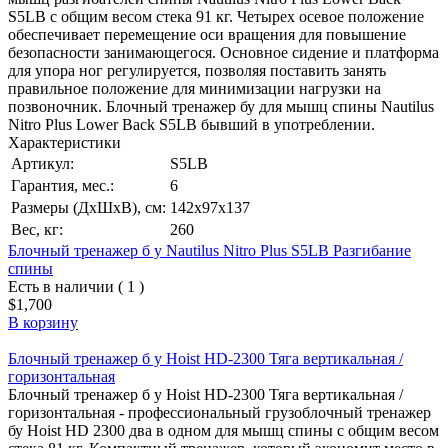
S5LB с общим весом стека 91 кг. Четырех осевое положение
обеспечивает перемещение оси вращения для повышение
безопасности занимающегося. Основное сидение и платформа
для упора ног регулируется, позволяя поставить занять
правильное положение для минимизации нагрузки на
позвоночник. Блочный тренажер бу для мышц спины Nautilus
Nitro Plus Lower Back S5LB бывший в употреблении.
Характеристики
Артикул:
S5LB
Гарантия, мес.:
6
Размеры (ДхШхВ), см:
142х97х137
Вес, кг:
260
Блочный тренажер б у Nautilus Nitro Plus S5LB Разгибание
спины
Есть в наличии ( 1 )
$1,700
В корзину
Блочный тренажер б у Hoist HD-2300 Тяга вертикальная /
горизонтальная
Блочный тренажер б у Hoist HD-2300 Тяга вертикальная /
горизонтальная - профессиональный грузоблочный тренажер
бу Hoist HD 2300 два в одном для мышц спины с общим весом