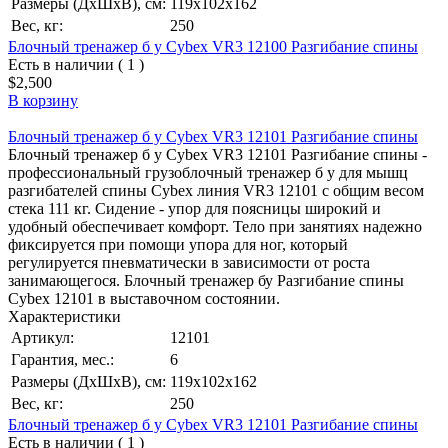
Размеры (ДхШхВ), см:
119х102х162
Вес, кг:
250
Блочный тренажер б у Cybex VR3 12100 Разгибание спины
Есть в наличии ( 1 )
$2,500
В корзину
Блочный тренажер б у Cybex VR3 12101 Разгибание спины
Блочный тренажер б у Cybex VR3 12101 Разгибание спины -
профессиональный грузоблочный тренажер б у для мышц
разгибателей спины Cybex линия VR3 12101 с общим весом
стека 111 кг. Сидение - упор для поясницы широкий и
удобный обеспечивает комфорт. Тело при занятиях надежно
фиксируется при помощи упора для ног, который
регулируется пневматически в зависимости от роста
занимающегося. Блочный тренажер бу Разгибание спины
Cybeх 12101 в выставочном состоянии.
Характеристики
Артикул:
12101
Гарантия, мес.:
6
Размеры (ДхШхВ), см:
119х102х162
Вес, кг:
250
Блочный тренажер б у Cybex VR3 12101 Разгибание спины
Есть в наличии ( 1 )