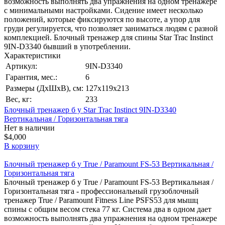
возможность выполнять два упражнения на одном тренажере
с минимальными настройками. Сидение имеет несколько
положений, которые фиксируются по высоте, а упор для
груди регулируется, что позволяет заниматься людям с разной
комплекцией. Блочный тренажер для спины Star Trac Instinct
9IN-D3340 бывший в употреблении.
Характеристики
Артикул:
9IN-D3340
Гарантия, мес.:
6
Размеры (ДхШхВ), см:
127х119х213
Вес, кг:
233
Блочный тренажер б у Star Trac Instinct 9IN-D3340
Вертикальная / Горизонтальная тяга
Нет в наличии
$4,000
В корзину
Блочный тренажер б у True / Paramount FS-53 Вертикальная /
Горизонтальная тяга
Блочный тренажер б у True / Paramount FS-53 Вертикальная /
Горизонтальная тяга - профессиональный грузоблочный
тренажер True / Paramount Fitness Line PSFS53 для мышц
спины с общим весом стека 77 кг. Система два в одном дает
возможность выполнять два упражнения на одном тренажере