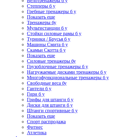
Велотренажеры б у
Степперы б у
Гребные тренажеры б у
Показать еще
Тренажеры бу
Мультистанции б у
Стойки силовые рамы б у
Турники / Брусья б у
Машины Смита б у
Скамьи Скотта б у
Показать еще
Силовые тренажеры бу
Грузоблочные тренажеры б у
Нагружаемые дисками тренажеры б у
Многофункциональные тренажеры б у
Свободные веса бу
Гантели б у
Гири б у
Грифы для штанги б у
Диски для штанги б у
Штанги спортивные б у
Показать еще
Спорт распродажа
Фитнес
Атлетика