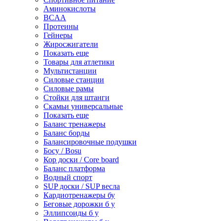
Аминокислоты
BCAA
Протеины
Гейнеры
Жиросжигатели
Показать еще
Товары для атлетики
Мультистанции
Силовые станции
Силовые рамы
Стойки для штанги
Скамьи универсальные
Показать еще
Баланс тренажеры
Баланс борды
Балансировочные подушки
Босу / Bosu
Кор доски / Core board
Баланс платформа
Водный спорт
SUP доски / SUP весла
Кардиотренажеры бу
Беговые дорожки б у
Эллипсоиды б у