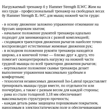
Нагружаемый тренажер б у Hammer Strength ILWC Жим на
низ груди - профессиональный тренажер на свободных весах
бу Hammer Strength IL-WC для мышц нижней части груди:
- в основу движение заложено упражнение отжимание на
брусьях широким хватом;
- начальное положение рукоятей тренажера идеально
подходит для занимающихся с разной комплекцией;
- сходящаяся траектория движения рычагов наиболее точно
воспроизводит естественные жимовые движения рук;
- в исходном положении рукояти тренажера находятся
широко, а в конечной точке — близко друг к другу, что
помогает сконцентрировать нагрузку на нижней части
грудной мышцы по всей траектории движения рычагов;
- вертикальное положение скамьи тренажера делает
выполнение упражнения максимально удобным и
комфортным;
- технология независимых движений Iso-Lateral предоставляет
тренировать мышцы груди вместе, по отдельности или
поочерёдно, а также с разным весом для каждой стороны;
- рама из стали толщиной 3,18 мм обеспечивает
максимальную структурную прочность;
- каждая деталь рамы защищена порошковым покрытием,
наносимым в электростатическом поле и обеспечивающим