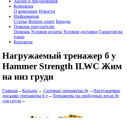
Акции и предложения
Компания
О компании
Новости
Информация
Статьи
Вопрос-ответ
Бренды
Помощь покупателю
Помощь
Условия оплаты
Условия доставки
Гарантия на
товар
Контакты
Нагружаемый тренажер б у
Hammer Strength ILWC Жим
на низ груди
Главная
→
Каталог
→
Силовые тренажеры бу
→
Нагружаемые
дисками тренажеры б у
→
Тренажеры на свободных весах бу
для груди
→