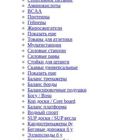
Аминокислоты
BCAA
Протеины
Гейнеры
Жиросжигатели
Показать еще
Товары для атлетики
Мультистанции
Силовые станции
Силовые рамы
Стойки для штанги
Скамьи универсальные
Показать еще
Баланс тренажеры
Баланс борды
Балансировочные подушки
Босу / Bosu
Кор доски / Core board
Баланс платформа
Водный спорт
SUP доски / SUP весла
Кардиотренажеры бу
Беговые дорожки б у
Эллипсоиды б у