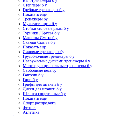
Велотренажеры б у
Степперы б у
Гребные тренажеры б у
Показать еще
Тренажеры бу
Мультистанции б у
Стойки силовые рамы б у
Турники / Брусья б у
Машины Смита б у
Скамьи Скотта б у
Показать еще
Силовые тренажеры бу
Грузоблочные тренажеры б у
Нагружаемые дисками тренажеры б у
Многофункциональные тренажеры б у
Свободные веса бу
Гантели б у
Гири б у
Грифы для штанги б у
Диски для штанги б у
Штанги спортивные б у
Показать еще
Спорт распродажа
Фитнес
Атлетика