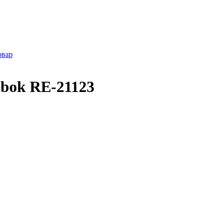
овар
ebok RE-21123