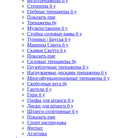
Велотренажеры б у
Степперы б у
Гребные тренажеры б у
Показать еще
Тренажеры бу
Мультистанции б у
Стойки силовые рамы б у
Турники / Брусья б у
Машины Смита б у
Скамьи Скотта б у
Показать еще
Силовые тренажеры бу
Грузоблочные тренажеры б у
Нагружаемые дисками тренажеры б у
Многофункциональные тренажеры б у
Свободные веса бу
Гантели б у
Гири б у
Грифы для штанги б у
Диски для штанги б у
Штанги спортивные б у
Показать еще
Спорт распродажа
Фитнес
Атлетика