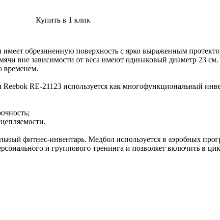
Купить в 1 клик
 имеет обрезиненную поверхность с ярко выраженным протектор
е мячи вне зависимости от веса имеют одинаковый диаметр 23 см
о временем.
ч Reebok RE-21123 используется как многофункциональный инве
рочность;
сцепляемости.
ьный фитнес-инвентарь. Медбол используется в аэробных прогр
ерсонального и группового тренинга и позволяет включить в ц