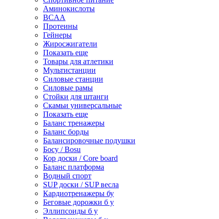
Аминокислоты
BCAA
Протеины
Гейнеры
Жиросжигатели
Показать еще
Товары для атлетики
Мультистанции
Силовые станции
Силовые рамы
Стойки для штанги
Скамьи универсальные
Показать еще
Баланс тренажеры
Баланс борды
Балансировочные подушки
Босу / Bosu
Кор доски / Core board
Баланс платформа
Водный спорт
SUP доски / SUP весла
Кардиотренажеры бу
Беговые дорожки б у
Эллипсоиды б у