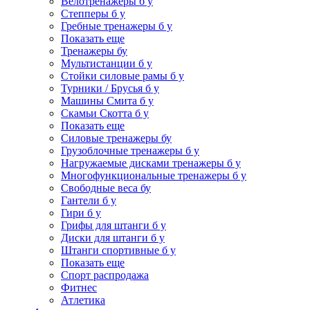
Велотренажеры б у
Степперы б у
Гребные тренажеры б у
Показать еще
Тренажеры бу
Мультистанции б у
Стойки силовые рамы б у
Турники / Брусья б у
Машины Смита б у
Скамьи Скотта б у
Показать еще
Силовые тренажеры бу
Грузоблочные тренажеры б у
Нагружаемые дисками тренажеры б у
Многофункциональные тренажеры б у
Свободные веса бу
Гантели б у
Гири б у
Грифы для штанги б у
Диски для штанги б у
Штанги спортивные б у
Показать еще
Спорт распродажа
Фитнес
Атлетика