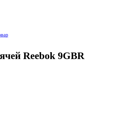
овар
мячей Reebok 9GBR