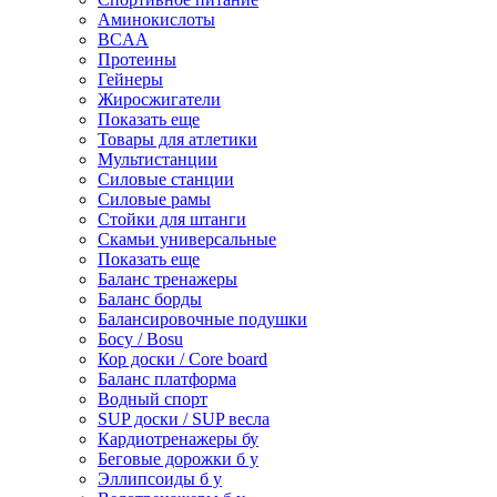
Аминокислоты
BCAA
Протеины
Гейнеры
Жиросжигатели
Показать еще
Товары для атлетики
Мультистанции
Силовые станции
Силовые рамы
Стойки для штанги
Скамьи универсальные
Показать еще
Баланс тренажеры
Баланс борды
Балансировочные подушки
Босу / Bosu
Кор доски / Core board
Баланс платформа
Водный спорт
SUP доски / SUP весла
Кардиотренажеры бу
Беговые дорожки б у
Эллипсоиды б у