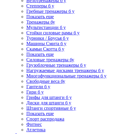
Велотренажеры б у
Степперы б у
Гребные тренажеры б у
Показать еще
Тренажеры бу
Мультистанции б у
Стойки силовые рамы б у
Турники / Брусья б у
Машины Смита б у
Скамьи Скотта б у
Показать еще
Силовые тренажеры бу
Грузоблочные тренажеры б у
Нагружаемые дисками тренажеры б у
Многофункциональные тренажеры б у
Свободные веса бу
Гантели б у
Гири б у
Грифы для штанги б у
Диски для штанги б у
Штанги спортивные б у
Показать еще
Спорт распродажа
Фитнес
Атлетика