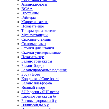
Аминокислоты
BCAA
Протеины
Гейнеры
Жиросжигатели
Показать еще
Товары для атлетики
Мультистанции
Силовые станции
Силовые рамы
Стойки для штанги
Скамьи универсальные
Показать еще
Баланс тренажеры
Баланс борды
Балансировочные подушки
Босу / Bosu
Кор доски / Core board
Баланс платформа
Водный спорт
SUP доски / SUP весла
Кардиотренажеры бу
Беговые дорожки б у
Эллипсоиды б у