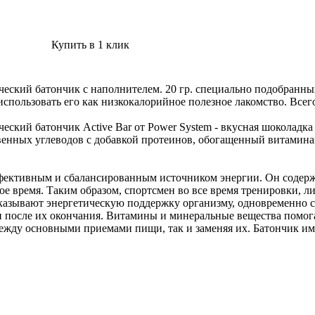
Купить в 1 клик
тический батончик с наполнителем. 20 гр. специально подобран
пользовать его как низкокалорийное полезное лакомство. Всего
тический батончик Active Bar от Power System - вкусная шокола
венных углеводов с добавкой протеинов, обогащенный витамина
ективным и сбалансированным источником энергии. Он содержит
ое время. Таким образом, спортсмен во все время тренировки, 
казывают энергетическую поддержку организму, одновременно 
и после их окончания. Витамины и минеральные вещества помог
ежду основными приемами пищи, так и заменяя их. Батончик име