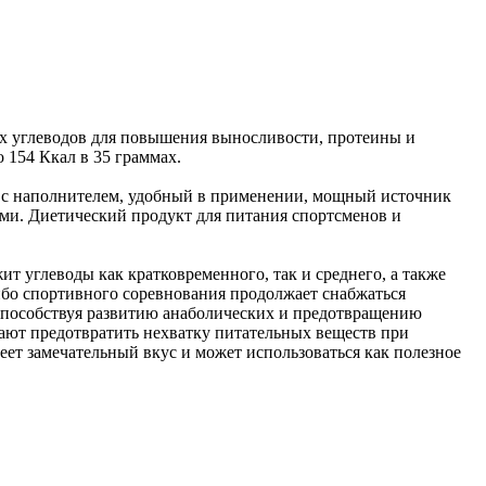
ных углеводов для повышения выносливости, протеины и
 154 Ккал в 35 граммах.
дка с наполнителем, удобный в применении, мощный источник
ми. Диетический продукт для питания спортсменов и
 углеводы как кратковременного, так и среднего, а также
либо спортивного соревнования продолжает снабжаться
способствуя развитию анаболических и предотвращению
ают предотвратить нехватку питательных веществ при
ет замечательный вкус и может использоваться как полезное