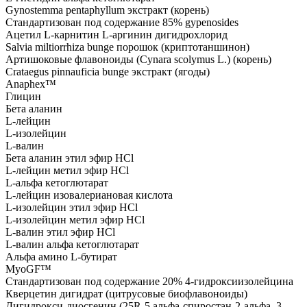
Gynostemma pentaphyllum экстракт (корень)
Стандартизован под содержание 85% gypenosides
Ацетил L-карнитин L-аргинин дигидрохлорид
Salvia miltiorrhiza bunge порошок (криптотаншинон)
Артишоковые флавоноиды (Cynara scolymus L.) (корень)
Crataegus pinnauficia bunge экстракт (ягоды)
Anaphex™
Глицин
Бета аланин
L-лейцин
L-изолейцин
L-валин
Бета аланин этил эфир HCl
L-лейцин метил эфир HCl
L-альфа кетоглютарат
L-лейцин изовалериановая кислота
L-изолейцин этил эфир HCl
L-изолейцин метил эфир HCl
L-валин этил эфир HCl
L-валин альфа кетоглютарат
Альфа амино L-бутират
MyoGF™
Стандартизован под содержание 20% 4-гидроксиизолейцина
Кверцетин дигидрат (цитрусовые биофлавоноиды)
Дигидрокси-диосгенин (25R-5 альфа-спиростан-2-альфа, 3-