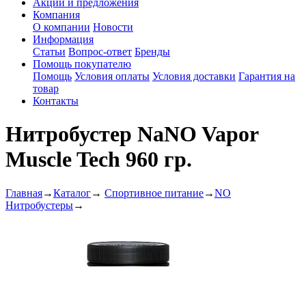
Акции и предложения
Компания
О компании
Новости
Информация
Статьи
Вопрос-ответ
Бренды
Помощь покупателю
Помощь
Условия оплаты
Условия доставки
Гарантия на
товар
Контакты
Нитробустер NaNO Vapor
Muscle Tech 960 гр.
Главная
→
Каталог
→
Спортивное питание
→
NO
Нитробустеры
→