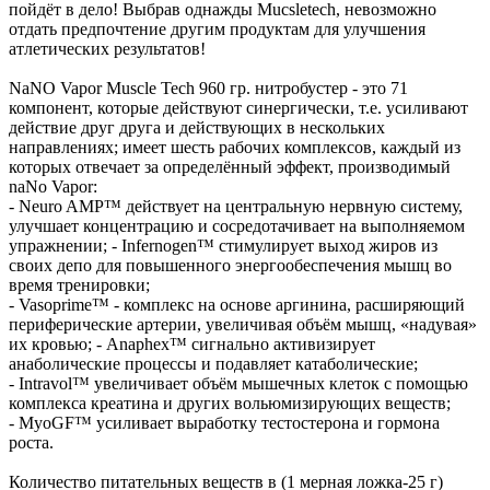
пойдёт в дело! Выбрав однажды Mucsletech, невозможно
отдать предпочтение другим продуктам для улучшения
атлетических результатов!
NaNO Vapor Muscle Tech 960 гр. нитробустер - это 71
компонент, которые действуют синергически, т.е. усиливают
действие друг друга и действующих в нескольких
направлениях; имеет шесть рабочих комплексов, каждый из
которых отвечает за определённый эффект, производимый
naNo Vapor:
- Neuro AMP™ действует на центральную нервную систему,
улучшает концентрацию и сосредотачивает на выполняемом
упражнении; - Infernogen™ стимулирует выход жиров из
своих депо для повышенного энергообеспечения мышц во
время тренировки;
- Vasoprime™ - комплекс на основе аргинина, расширяющий
периферические артерии, увеличивая объём мышц, «надувая»
их кровью; - Anaphex™ сигнально активизирует
анаболические процессы и подавляет катаболические;
- Intravol™ увеличивает объём мышечных клеток с помощью
комплекса креатина и других вольюмизирующих веществ;
- MyoGF™ усиливает выработку тестостерона и гормона
роста.
Количество питательных веществ в (1 мерная ложка-25 г)