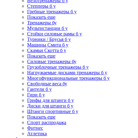
Велотренажеры б у
Степперы б у
Гребные тренажеры б у
Показать еще
Тренажеры бу
Мультистанции б у
Стойки силовые рамы б у
Турники / Брусья б у
Машины Смита б у
Скамьи Скотта б у
Показать еще
Силовые тренажеры бу
Грузоблочные тренажеры б у
Нагружаемые дисками тренажеры б у
Многофункциональные тренажеры б у
Свободные веса бу
Гантели б у
Гири б у
Грифы для штанги б у
Диски для штанги б у
Штанги спортивные б у
Показать еще
Спорт распродажа
Фитнес
Атлетика