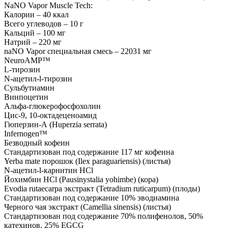
NaNO Vapor Muscle Tech:
Калории – 40 ккал
Всего углеводов – 10 г
Кальций – 100 мг
Натрий – 220 мг
naNO Vapor специальная смесь – 22031 мг
NeuroAMP™
L-тирозин
N-ацетил-l-тирозин
Сульбутиамин
Винпоцетин
Альфа-глюкерофосфохолин
Цис-9, 10-октадеценоамид
Гюперзин-А (Huperzia serrata)
Infernogen™
Безводный кофеин
Стандартизован под содержание 117 мг кофеина
Yerba mate порошок (Ilex paraguariensis) (листья)
N-ацетил-l-карнитин HCl
Йохимбин HCl (Pausinystalia yohimbe) (кора)
Evodia rutaecarpa экстракт (Tetradium ruticarpum) (плоды)
Стандартизован под содержание 10% эводиамина
Черного чая экстракт (Camellia sinensis) (листья)
Стандартизован под содержание 70% полифенолов, 50%
катехинов, 25% EGCG