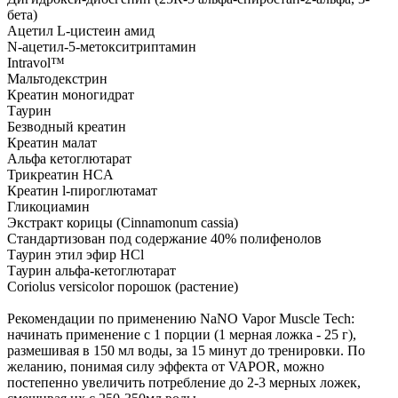
бета)
Ацетил L-цистеин амид
N-ацетил-5-метокситриптамин
Intravol™
Мальтодекстрин
Креатин моногидрат
Таурин
Безводный креатин
Креатин малат
Альфа кетоглютарат
Трикреатин HCA
Креатин l-пироглютамат
Гликоциамин
Экстракт корицы (Cinnamonum cassia)
Стандартизован под содержание 40% полифенолов
Таурин этил эфир HCl
Таурин альфа-кетоглютарат
Coriolus versicolor порошок (растение)
Рекомендации по применению NaNO Vapor Muscle Tech:
начинать применение с 1 порции (1 мерная ложка - 25 г),
размешивая в 150 мл воды, за 15 минут до тренировки. По
желанию, понимая силу эффекта от VAPOR, можно
постепенно увеличить потребление до 2-3 мерных ложек,