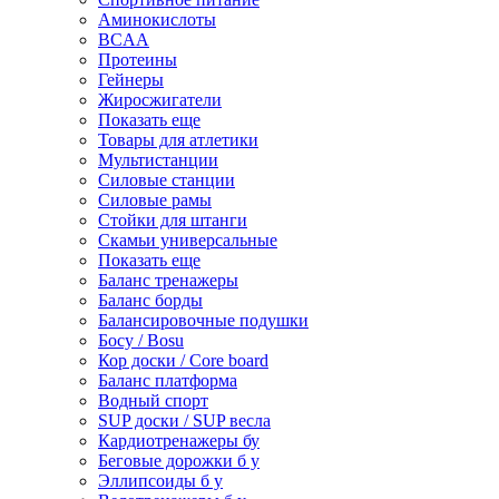
Аминокислоты
BCAA
Протеины
Гейнеры
Жиросжигатели
Показать еще
Товары для атлетики
Мультистанции
Силовые станции
Силовые рамы
Стойки для штанги
Скамьи универсальные
Показать еще
Баланс тренажеры
Баланс борды
Балансировочные подушки
Босу / Bosu
Кор доски / Core board
Баланс платформа
Водный спорт
SUP доски / SUP весла
Кардиотренажеры бу
Беговые дорожки б у
Эллипсоиды б у