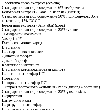
Theobroma cacao экстракт (семена)
Стандартизован под содержание 6% теобромина
Белого чая экстракт (Camellia sinensis) (листья)
Стандартизован под содержание 50% полифенолов, 35%
катехинов, 15% EGCG
Белой ивы экстракт (Salix alba) (кора)
Стандартизован под содержание 25% салицина
11-гидрокси йохимбин
Vasoprime™
D-глюкоза моносахарид
L-аргинин
L-аспарагиновая кислота
Динатрий фосфат
Дикалий фосфат
Ксантинол никотинат
L-аргинин кетоизокапроевая кислота
L-аргинин этил эфир HCl
Норвалин
L-норвалин этил эфир HCl
Экстракт восточного женьшеня (Panax ginseng) (растение)
Стандартизован под содержание 25% ginsenosides
L-цируллин
Цитруллин малат
L-цитруллин этил эфир
L-гистидин альфа кетоглютарат