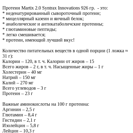
Протеин Martix 2.0 Syntrax Innovations 926 гр. - это:
* неденатурированный сывороточный протеин;
* мицеллярный казеин и яичный белок;
* анаболические и антикатаболичские протеины;
* глютаминовые пептиды;
* легко смешивается;
* протеин, имеющий лучший вкус!
Количество питательных веществ в одной порции (1 ложка ≈
31 г):
Калории – 120, в т. ч. Калории от жиров – 15
Всего жиров – 2 г, в т. ч. Насыщенные жиры – 1 г
Холестерин – 40 мг
Натрий – 150 мг
Калий – 270 мг
Всего углеводов – 3 г
Протеин – 23 г
Важные аминокислоты на 100 г протеина:
Аргинин – 2,5 г
Глютамин – 8,4 г
Гистидин – 2,1 г
Изолейцин – 5,8 г
Лейцин – 10,3 г