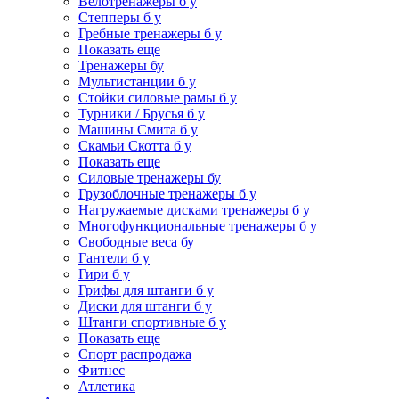
Велотренажеры б у
Степперы б у
Гребные тренажеры б у
Показать еще
Тренажеры бу
Мультистанции б у
Стойки силовые рамы б у
Турники / Брусья б у
Машины Смита б у
Скамьи Скотта б у
Показать еще
Силовые тренажеры бу
Грузоблочные тренажеры б у
Нагружаемые дисками тренажеры б у
Многофункциональные тренажеры б у
Свободные веса бу
Гантели б у
Гири б у
Грифы для штанги б у
Диски для штанги б у
Штанги спортивные б у
Показать еще
Спорт распродажа
Фитнес
Атлетика