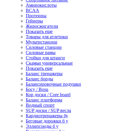
Аминокислоты
BCAA
Протеины
Гейнеры
Жиросжигатели
Показать еще
Товары для атлетики
Мультистанции
Силовые станции
Силовые рамы
Стойки для штанги
Скамьи универсальные
Показать еще
Баланс тренажеры
Баланс борды
Балансировочные подушки
Босу / Bosu
Кор доски / Core board
Баланс платформа
Водный спорт
SUP доски / SUP весла
Кардиотренажеры бу
Беговые дорожки б у
Эллипсоиды б у