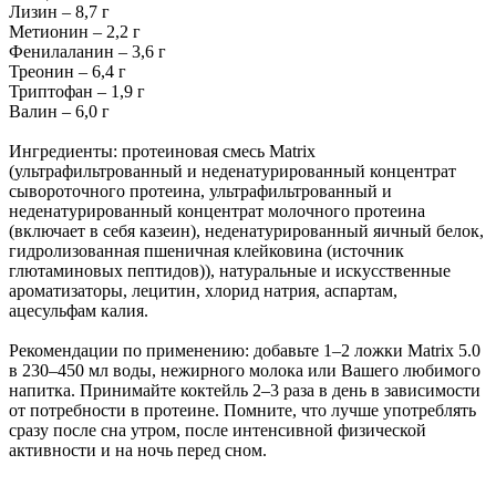
Лизин – 8,7 г
Метионин – 2,2 г
Фенилаланин – 3,6 г
Треонин – 6,4 г
Триптофан – 1,9 г
Валин – 6,0 г
Ингредиенты: протеиновая смесь Matrix
(ультрафильтрованный и неденатурированный концентрат
сывороточного протеина, ультрафильтрованный и
неденатурированный концентрат молочного протеина
(включает в себя казеин), неденатурированный яичный белок,
гидролизованная пшеничная клейковина (источник
глютаминовых пептидов)), натуральные и искусственные
ароматизаторы, лецитин, хлорид натрия, аспартам,
ацесульфам калия.
Рекомендации по применению: добавьте 1–2 ложки Matrix 5.0
в 230–450 мл воды, нежирного молока или Вашего любимого
напитка. Принимайте коктейль 2–3 раза в день в зависимости
от потребности в протеине. Помните, что лучше употреблять
сразу после сна утром, после интенсивной физической
активности и на ночь перед сном.