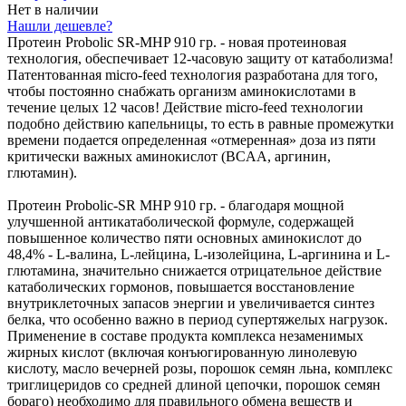
Нет в наличии
Нашли дешевле?
Протеин Probolic SR-MHP 910 гр. - новая протеиновая
технология, обеспечивает 12-часовую защиту от катаболизма!
Патентованная micro-feed технология разработана для того,
чтобы постоянно снабжать организм аминокислотами в
течение целых 12 часов! Действие micro-feed технологии
подобно действию капельницы, то есть в равные промежутки
времени подается определенная «отмеренная» доза из пяти
критически важных аминокислот (BCAA, аргинин,
глютамин).
Протеин Probolic-SR MHP 910 гр. - благодаря мощной
улучшенной антикатаболической формуле, содержащей
повышенное количество пяти основных аминокислот до
48,4% - L-валина, L-лейцина, L-изолейцина, L-аргинина и L-
глютамина, значительно снижается отрицательное действие
катаболических гормонов, повышается восстановление
внутриклеточных запасов энергии и увеличивается синтез
белка, что особенно важно в период супертяжелых нагрузок.
Применение в составе продукта комплекса незаменимых
жирных кислот (включая конъюгированную линолевую
кислоту, масло вечерней розы, порошок семян льна, комплекс
триглицеридов со средней длиной цепочки, порошок семян
бораго) необходимо для правильного обмена веществ и