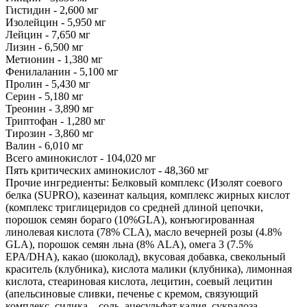
Гистидин - 2,600 мг
Изолейцин - 5,950 мг
Лейцин - 7,650 мг
Лизин - 6,500 мг
Метионин - 1,380 мг
Фенилаланин - 5,100 мг
Пролин - 5,430 мг
Серин - 5,180 мг
Треонин - 3,890 мг
Триптофан - 1,280 мг
Тирозин - 3,860 мг
Валин - 6,010 мг
Всего аминокислот - 104,020 мг
Пять критических аминокислот - 48,360 мг
Прочие ингредиенты: Белковый комплекс (Изолят соевого
белка (SUPRO), казеинат кальция, комплекс жирных кислот
(комплекс триглицеридов со средней длиной цепочки,
порошок семян бораго (10%GLA), конъюгированная
линолевая кислота (78% CLA), масло вечерней розы (4.8%
GLA), порошок семян льна (8% ALA), омега 3 (7.5%
EPA/DHA), какао (шоколад), вкусовая добавка, свекольный
краситель (клубника), кислота малики (клубника), лимонная
кислота, стеариновая кислота, лецитин, соевый лецитин
(апельсиновые сливки, печенье с кремом, связующий
комплекс, силика, , соль, ацесульфат калия, сукралоза.