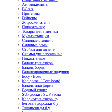
Аминокислоты
BCAA
Протеины
Гейнеры
Жиросжигатели
Показать еще
Товары для атлетики
Мультистанции
Силовые станции
Силовые рамы
Стойки для штанги
Скамьи универсальные
Показать еще
Баланс тренажеры
Баланс борды
Балансировочные подушки
Босу / Bosu
Кор доски / Core board
Баланс платформа
Водный спорт
SUP доски / SUP весла
Кардиотренажеры бу
Беговые дорожки б у
Эллипсоиды б у