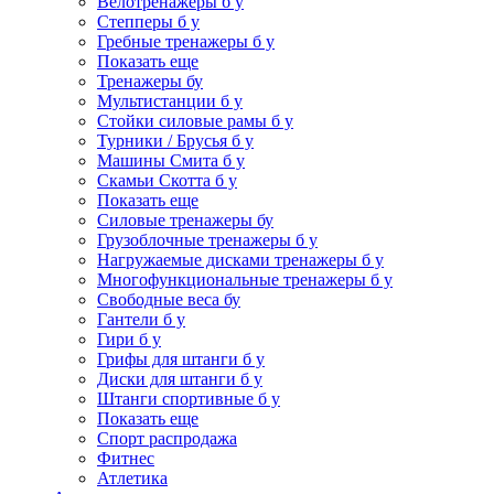
Велотренажеры б у
Степперы б у
Гребные тренажеры б у
Показать еще
Тренажеры бу
Мультистанции б у
Стойки силовые рамы б у
Турники / Брусья б у
Машины Смита б у
Скамьи Скотта б у
Показать еще
Силовые тренажеры бу
Грузоблочные тренажеры б у
Нагружаемые дисками тренажеры б у
Многофункциональные тренажеры б у
Свободные веса бу
Гантели б у
Гири б у
Грифы для штанги б у
Диски для штанги б у
Штанги спортивные б у
Показать еще
Спорт распродажа
Фитнес
Атлетика