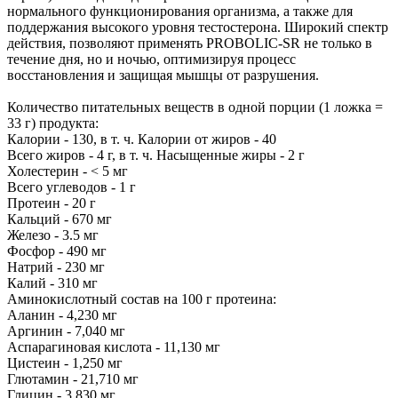
нормального функционирования организма, а также для
поддержания высокого уровня тестостерона. Широкий спектр
действия, позволяют применять PROBOLIC-SR не только в
течение дня, но и ночью, оптимизируя процесс
восстановления и защищая мышцы от разрушения.
Количество питательных веществ в одной порции (1 ложка =
33 г) продукта:
Калории - 130, в т. ч. Калории от жиров - 40
Всего жиров - 4 г, в т. ч. Насыщенные жиры - 2 г
Холестерин - < 5 мг
Всего углеводов - 1 г
Протеин - 20 г
Кальций - 670 мг
Железо - 3.5 мг
Фосфор - 490 мг
Натрий - 230 мг
Калий - 310 мг
Аминокислотный состав на 100 г протеина:
Аланин - 4,230 мг
Аргинин - 7,040 мг
Аспарагиновая кислота - 11,130 мг
Цистеин - 1,250 мг
Глютамин - 21,710 мг
Глицин - 3,830 мг