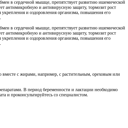
обмен в сердечной мышце, препятствует развитию ишемической
ует антимикробную и антивирусную защиту, тормозит рост
я укрепления и оздоровления организма, повышения его
.
обмен в сердечной мышце, препятствует развитию ишемической
ует антимикробную и антивирусную защиту, тормозит рост
я укрепления и оздоровления организма, повышения его
.
о вместе с жирами, например, с растительным, ореховым или
препаратами. В период беременности и лактации необходимо
ата и проконсультируйтесь со специалистом.