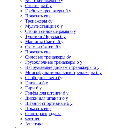
Велотренажеры б у
Степперы б у
Гребные тренажеры б у
Показать еще
Тренажеры бу
Мультистанции б у
Стойки силовые рамы б у
Турники / Брусья б у
Машины Смита б у
Скамьи Скотта б у
Показать еще
Силовые тренажеры бу
Грузоблочные тренажеры б у
Нагружаемые дисками тренажеры б у
Многофункциональные тренажеры б у
Свободные веса бу
Гантели б у
Гири б у
Грифы для штанги б у
Диски для штанги б у
Штанги спортивные б у
Показать еще
Спорт распродажа
Фитнес
Атлетика