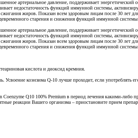
шенное артериальное давление, поддерживает энергетический 
вливает недостаточность функций иммунной системы, активизир
 сжигания жиров. Показан всем здоровым лицам после 30 лет дл
ждевременного старения и снижения функций иммунной системы
шенное артериальное давление, поддерживает энергетический 
вливает недостаточность функций иммунной системы, активизир
 сжигания жиров. Показан всем здоровым лицам после 30 лет дл
ждевременного старения и снижения функций иммунной системы
стеариновая кислота и диоксид кремния.
. Усвоение коэнзима Q-10 лучше проходит, если употреблять ег
tion Coenzyme Q10 100% Premium в период лечения какими-либо 
иятные реакции Вашего организма – приостановите прием препар