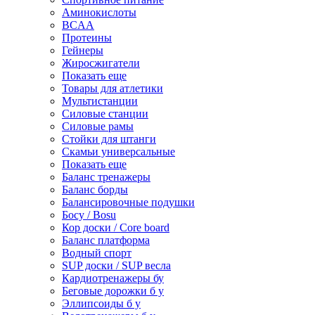
Аминокислоты
BCAA
Протеины
Гейнеры
Жиросжигатели
Показать еще
Товары для атлетики
Мультистанции
Силовые станции
Силовые рамы
Стойки для штанги
Скамьи универсальные
Показать еще
Баланс тренажеры
Баланс борды
Балансировочные подушки
Босу / Bosu
Кор доски / Core board
Баланс платформа
Водный спорт
SUP доски / SUP весла
Кардиотренажеры бу
Беговые дорожки б у
Эллипсоиды б у