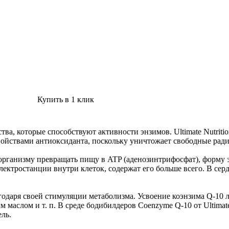
Купить в 1 клик
ства, которые способствуют активности энзимов. Ultimate Nutrit
свойствами антиоксиданта, поскольку уничтожает свободные рад
т организму превращать пищу в ATP (аденозинтрифосфат), форму
лектростанции внутри клеток, содержат его больше всего. В сер
.
даря своей стимуляции метаболизма. Усвоение коэнзима Q-10 лу
маслом и т. п. В среде бодибилдеров Coenzyme Q-10 от Ultimate 
ль.