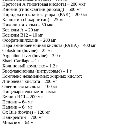
Протоген А (тиоктовая кислота) – 200 мкг
Инозин (гипоксантин рибозид) – 500 мг
Пиридоксин α-кетоглутарат (PAK) – 200 мг
Карнитин (L-карнитин) – 25 мг
Пиколинта хрома – 50 мкг
Коэнзим А – 20 мг
Коэнзим В12 – 10 мг
Фосфатидилхолин – 200 мг
Пара-аминобензойная кислота (PABA) – 400 мг
Colostrum (bovine) – 25 мг
Argentine Liver (bovine) – 3.9 г
Shark Cartilage – 1 г
Холиновый комплекс – 1.2 г
Биофлавоноиды (цитрусовые) – 1 г
Комплекс незаменимых жирных кислот:
Линолевая кислота – 200 мг
Олеиновая кислота – 100 мг
Пищеварительные энзимы:
Бетаин HCI – 200 мг
Пепсин – 64 мг
Папаин – 64 мг
Ox Bile (bovine) – 120 мг
Панкреатин – 700 мг
Микозим – 64 мг