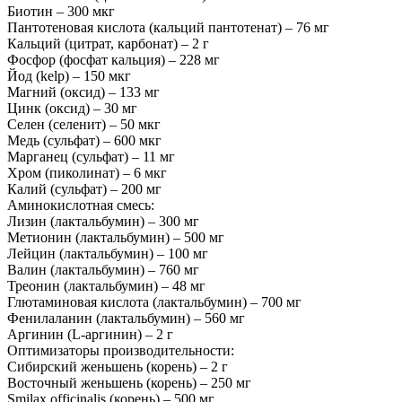
Биотин – 300 мкг
Пантотеновая кислота (кальций пантотенат) – 76 мг
Кальций (цитрат, карбонат) – 2 г
Фосфор (фосфат кальция) – 228 мг
Йод (kelp) – 150 мкг
Магний (оксид) – 133 мг
Цинк (оксид) – 30 мг
Селен (селенит) – 50 мкг
Медь (сульфат) – 600 мкг
Марганец (сульфат) – 11 мг
Хром (пиколинат) – 6 мкг
Калий (сульфат) – 200 мг
Аминокислотная смесь:
Лизин (лактальбумин) – 300 мг
Метионин (лактальбумин) – 500 мг
Лейцин (лактальбумин) – 100 мг
Валин (лактальбумин) – 760 мг
Треонин (лактальбумин) – 48 мг
Глютаминовая кислота (лактальбумин) – 700 мг
Фенилаланин (лактальбумин) – 560 мг
Аргинин (L-аргинин) – 2 г
Оптимизаторы производительности:
Сибирский женьшень (корень) – 2 г
Восточный женьшень (корень) – 250 мг
Smilax officinalis (корень) – 500 мг