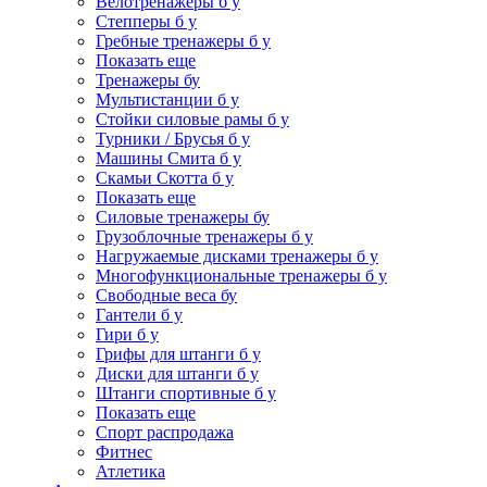
Велотренажеры б у
Степперы б у
Гребные тренажеры б у
Показать еще
Тренажеры бу
Мультистанции б у
Стойки силовые рамы б у
Турники / Брусья б у
Машины Смита б у
Скамьи Скотта б у
Показать еще
Силовые тренажеры бу
Грузоблочные тренажеры б у
Нагружаемые дисками тренажеры б у
Многофункциональные тренажеры б у
Свободные веса бу
Гантели б у
Гири б у
Грифы для штанги б у
Диски для штанги б у
Штанги спортивные б у
Показать еще
Спорт распродажа
Фитнес
Атлетика