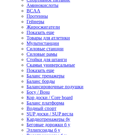
Аминокислоты
BCAA
Протеины
Гейнеры
Жиросжигатели
Показать еще
Товары для атлетики
Мультистанции
Силовые станции
Силовые рамы
Стойки для штанги
Скамьи универсальные
Показать еще
Баланс тренажеры
Баланс борды
Балансировочные подушки
Босу / Bosu
Кор доски / Core board
Баланс платформа
Водный спорт
SUP доски / SUP весла
Кардиотренажеры бу
Беговые дорожки б у
Эллипсоиды б у