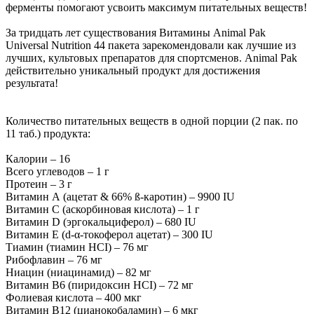
ферменты помогают усвоить максимум питательных веществ!
За тридцать лет существования Витамины Animal Pak
Universal Nutrition 44 пакета зарекомендовали как лучшие из
лучших, культовых препаратов для спортсменов. Animal Pak
действительно уникальный продукт для достижения
результата!
Количество питательных веществ в одной порции (2 пак. по
11 таб.) продукта:
Калории – 16
Всего углеводов – 1 г
Протеин – 3 г
Витамин А (ацетат & 66% ß-каротин) – 9900 IU
Витамин С (аскорбиновая кислота) – 1 г
Витамин D (эргокальциферол) – 680 IU
Витамин Е (d-α-токоферол ацетат) – 300 IU
Тиамин (тиамин HCI) – 76 мг
Рибофлавин – 76 мг
Ниацин (ниацинамид) – 82 мг
Витамин В6 (пиридоксин HCI) – 72 мг
Фолиевая кислота – 400 мкг
Витамин В12 (цианокобаламин) – 6 мкг