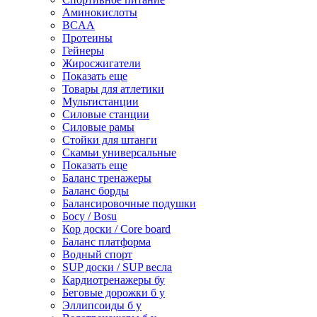
Аминокислоты
BCAA
Протеины
Гейнеры
Жиросжигатели
Показать еще
Товары для атлетики
Мультистанции
Силовые станции
Силовые рамы
Стойки для штанги
Скамьи универсальные
Показать еще
Баланс тренажеры
Баланс борды
Балансировочные подушки
Босу / Bosu
Кор доски / Core board
Баланс платформа
Водный спорт
SUP доски / SUP весла
Кардиотренажеры бу
Беговые дорожки б у
Эллипсоиды б у