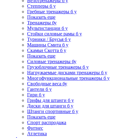
Велотренажеры б у
Степперы б у
Гребные тренажеры б у
Показать еще
Тренажеры бу
Мультистанции б у
Стойки силовые рамы б у
Турники / Брусья б у
Машины Смита б у
Скамьи Скотта б у
Показать еще
Силовые тренажеры бу
Грузоблочные тренажеры б у
Нагружаемые дисками тренажеры б у
Многофункциональные тренажеры б у
Свободные веса бу
Гантели б у
Гири б у
Грифы для штанги б у
Диски для штанги б у
Штанги спортивные б у
Показать еще
Спорт распродажа
Фитнес
Атлетика