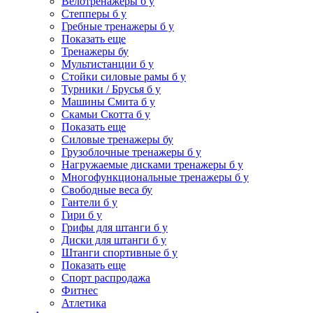
Велотренажеры б у
Степперы б у
Гребные тренажеры б у
Показать еще
Тренажеры бу
Мультистанции б у
Стойки силовые рамы б у
Турники / Брусья б у
Машины Смита б у
Скамьи Скотта б у
Показать еще
Силовые тренажеры бу
Грузоблочные тренажеры б у
Нагружаемые дисками тренажеры б у
Многофункциональные тренажеры б у
Свободные веса бу
Гантели б у
Гири б у
Грифы для штанги б у
Диски для штанги б у
Штанги спортивные б у
Показать еще
Спорт распродажа
Фитнес
Атлетика