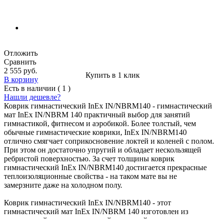
Отложить
Сравнить
2 555 руб.
Купить в 1 клик
В корзину
Есть в наличии ( 1 )
Нашли дешевле?
Коврик гимнастический InEx IN/NBRM140 - гимнастический
мат InEx IN/NBRM 140 практичный выбор для занятий
гимнастикой, фитнесом и аэробикой. Более толстый, чем
обычные гимнастические коврики, InEx IN/NBRM140
отлично смягчает соприкосновение локтей и коленей с полом.
При этом он достаточно упругий и обладает нескользящей
ребристой поверхностью. За счет толщины коврик
гимнастический InEx IN/NBRM140 достигается прекрасные
теплоизоляционные свойства - на таком мате вы не
замерзните даже на холодном полу.
Коврик гимнастический InEx IN/NBRM140 - этот
гимнастический мат InEx IN/NBRM 140 изготовлен из