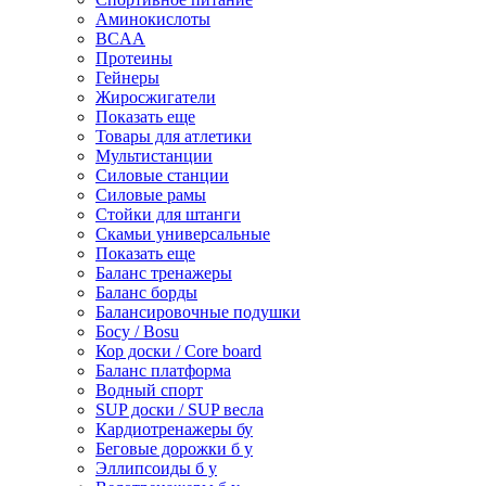
Аминокислоты
BCAA
Протеины
Гейнеры
Жиросжигатели
Показать еще
Товары для атлетики
Мультистанции
Силовые станции
Силовые рамы
Стойки для штанги
Скамьи универсальные
Показать еще
Баланс тренажеры
Баланс борды
Балансировочные подушки
Босу / Bosu
Кор доски / Core board
Баланс платформа
Водный спорт
SUP доски / SUP весла
Кардиотренажеры бу
Беговые дорожки б у
Эллипсоиды б у