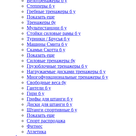
Велотренажеры б у
Степперы б у
Гребные тренажеры б у
Показать еще
Тренажеры бу
Мультистанции б у
Стойки силовые рамы б у
Турники / Брусья б у
Машины Смита б у
Скамьи Скотта б у
Показать еще
Силовые тренажеры бу
Грузоблочные тренажеры б у
Нагружаемые дисками тренажеры б у
Многофункциональные тренажеры б у
Свободные веса бу
Гантели б у
Гири б у
Грифы для штанги б у
Диски для штанги б у
Штанги спортивные б у
Показать еще
Спорт распродажа
Фитнес
Атлетика