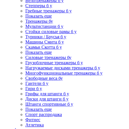
Велотренажеры б у
Степперы б у
Гребные тренажеры б у
Показать еще
Тренажеры бу
Мультистанции б у
Стойки силовые рамы б у
Турники / Брусья б у
Машины Смита б у
Скамьи Скотта б у
Показать еще
Силовые тренажеры бу
Грузоблочные тренажеры б у
Нагружаемые дисками тренажеры б у
Многофункциональные тренажеры б у
Свободные веса бу
Гантели б у
Гири б у
Грифы для штанги б у
Диски для штанги б у
Штанги спортивные б у
Показать еще
Спорт распродажа
Фитнес
Атлетика