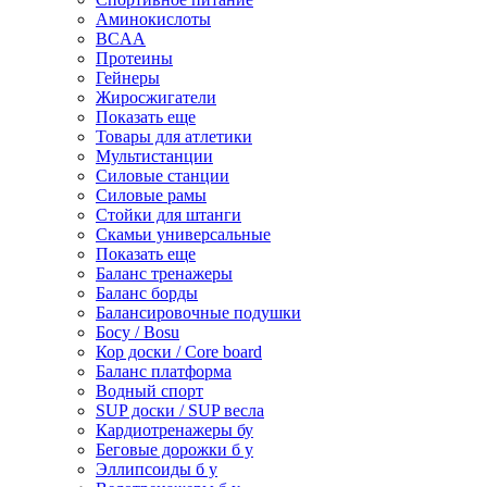
Аминокислоты
BCAA
Протеины
Гейнеры
Жиросжигатели
Показать еще
Товары для атлетики
Мультистанции
Силовые станции
Силовые рамы
Стойки для штанги
Скамьи универсальные
Показать еще
Баланс тренажеры
Баланс борды
Балансировочные подушки
Босу / Bosu
Кор доски / Core board
Баланс платформа
Водный спорт
SUP доски / SUP весла
Кардиотренажеры бу
Беговые дорожки б у
Эллипсоиды б у