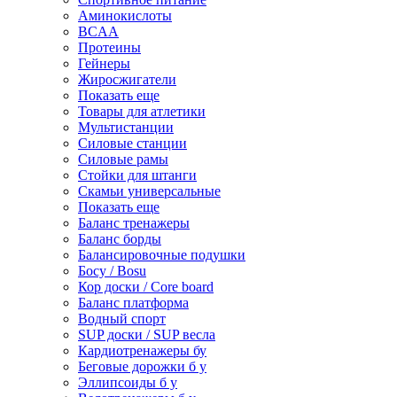
Аминокислоты
BCAA
Протеины
Гейнеры
Жиросжигатели
Показать еще
Товары для атлетики
Мультистанции
Силовые станции
Силовые рамы
Стойки для штанги
Скамьи универсальные
Показать еще
Баланс тренажеры
Баланс борды
Балансировочные подушки
Босу / Bosu
Кор доски / Core board
Баланс платформа
Водный спорт
SUP доски / SUP весла
Кардиотренажеры бу
Беговые дорожки б у
Эллипсоиды б у