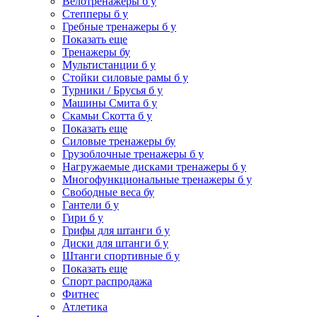
Велотренажеры б у
Степперы б у
Гребные тренажеры б у
Показать еще
Тренажеры бу
Мультистанции б у
Стойки силовые рамы б у
Турники / Брусья б у
Машины Смита б у
Скамьи Скотта б у
Показать еще
Силовые тренажеры бу
Грузоблочные тренажеры б у
Нагружаемые дисками тренажеры б у
Многофункциональные тренажеры б у
Свободные веса бу
Гантели б у
Гири б у
Грифы для штанги б у
Диски для штанги б у
Штанги спортивные б у
Показать еще
Спорт распродажа
Фитнес
Атлетика