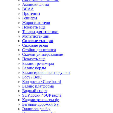
Аминокислоты
BCAA
Протеины
Гейнеры
Жиросжигатели
Показать еще
Товары для атлетики
Мультистанции
Силовые станции
Силовые рамы
Стойки для штанги
Скамьи универсальные
Показать еще
Баланс тренажеры
Баланс борды
Балансировочные подушки
Босу / Bosu
Кор доски / Core board
Баланс платформа
Водный спорт
SUP доски / SUP весла
Кардиотренажеры бу
Беговые дорожки б у
Эллипсоиды б у