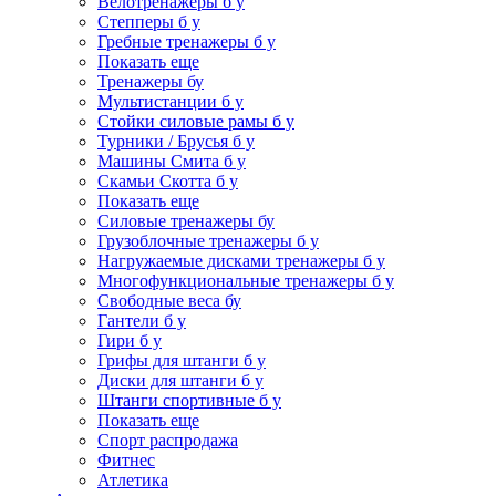
Велотренажеры б у
Степперы б у
Гребные тренажеры б у
Показать еще
Тренажеры бу
Мультистанции б у
Стойки силовые рамы б у
Турники / Брусья б у
Машины Смита б у
Скамьи Скотта б у
Показать еще
Силовые тренажеры бу
Грузоблочные тренажеры б у
Нагружаемые дисками тренажеры б у
Многофункциональные тренажеры б у
Свободные веса бу
Гантели б у
Гири б у
Грифы для штанги б у
Диски для штанги б у
Штанги спортивные б у
Показать еще
Спорт распродажа
Фитнес
Атлетика