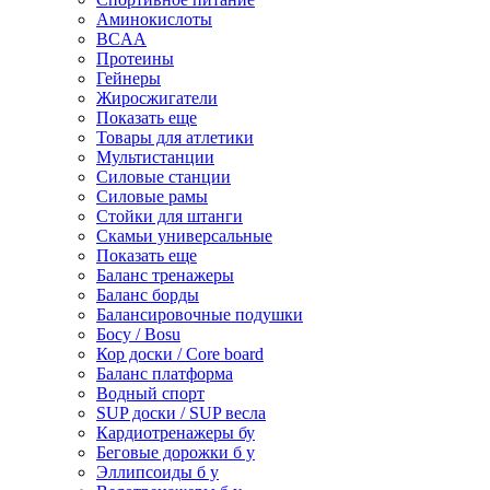
Аминокислоты
BCAA
Протеины
Гейнеры
Жиросжигатели
Показать еще
Товары для атлетики
Мультистанции
Силовые станции
Силовые рамы
Стойки для штанги
Скамьи универсальные
Показать еще
Баланс тренажеры
Баланс борды
Балансировочные подушки
Босу / Bosu
Кор доски / Core board
Баланс платформа
Водный спорт
SUP доски / SUP весла
Кардиотренажеры бу
Беговые дорожки б у
Эллипсоиды б у