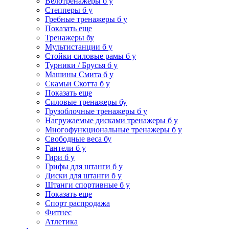
Велотренажеры б у
Степперы б у
Гребные тренажеры б у
Показать еще
Тренажеры бу
Мультистанции б у
Стойки силовые рамы б у
Турники / Брусья б у
Машины Смита б у
Скамьи Скотта б у
Показать еще
Силовые тренажеры бу
Грузоблочные тренажеры б у
Нагружаемые дисками тренажеры б у
Многофункциональные тренажеры б у
Свободные веса бу
Гантели б у
Гири б у
Грифы для штанги б у
Диски для штанги б у
Штанги спортивные б у
Показать еще
Спорт распродажа
Фитнес
Атлетика