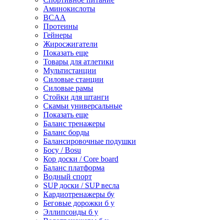
Аминокислоты
BCAA
Протеины
Гейнеры
Жиросжигатели
Показать еще
Товары для атлетики
Мультистанции
Силовые станции
Силовые рамы
Стойки для штанги
Скамьи универсальные
Показать еще
Баланс тренажеры
Баланс борды
Балансировочные подушки
Босу / Bosu
Кор доски / Core board
Баланс платформа
Водный спорт
SUP доски / SUP весла
Кардиотренажеры бу
Беговые дорожки б у
Эллипсоиды б у