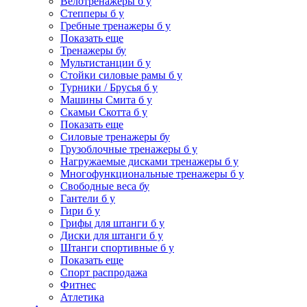
Велотренажеры б у
Степперы б у
Гребные тренажеры б у
Показать еще
Тренажеры бу
Мультистанции б у
Стойки силовые рамы б у
Турники / Брусья б у
Машины Смита б у
Скамьи Скотта б у
Показать еще
Силовые тренажеры бу
Грузоблочные тренажеры б у
Нагружаемые дисками тренажеры б у
Многофункциональные тренажеры б у
Свободные веса бу
Гантели б у
Гири б у
Грифы для штанги б у
Диски для штанги б у
Штанги спортивные б у
Показать еще
Спорт распродажа
Фитнес
Атлетика