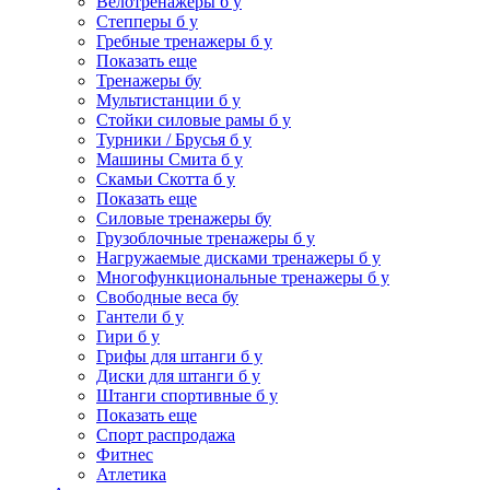
Велотренажеры б у
Степперы б у
Гребные тренажеры б у
Показать еще
Тренажеры бу
Мультистанции б у
Стойки силовые рамы б у
Турники / Брусья б у
Машины Смита б у
Скамьи Скотта б у
Показать еще
Силовые тренажеры бу
Грузоблочные тренажеры б у
Нагружаемые дисками тренажеры б у
Многофункциональные тренажеры б у
Свободные веса бу
Гантели б у
Гири б у
Грифы для штанги б у
Диски для штанги б у
Штанги спортивные б у
Показать еще
Спорт распродажа
Фитнес
Атлетика