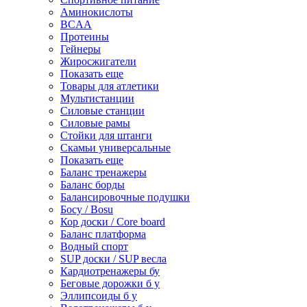
Аминокислоты
BCAA
Протеины
Гейнеры
Жиросжигатели
Показать еще
Товары для атлетики
Мультистанции
Силовые станции
Силовые рамы
Стойки для штанги
Скамьи универсальные
Показать еще
Баланс тренажеры
Баланс борды
Балансировочные подушки
Босу / Bosu
Кор доски / Core board
Баланс платформа
Водный спорт
SUP доски / SUP весла
Кардиотренажеры бу
Беговые дорожки б у
Эллипсоиды б у