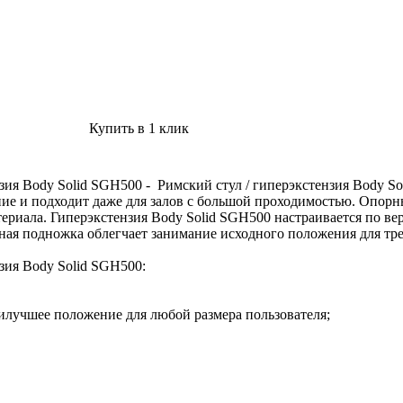
Купить в 1 клик
зия Body Solid SGH500 - Римский стул / гиперэкстензия Body S
ание и подходит даже для залов с большой проходимостью. Опо
ериала. Гиперэкстензия Body Solid SGH500 настраивается по ве
ная подножка облегчает занимание исходного положения для тре
зия Body Solid SGH500:
аилучшее положение для любой размера пользователя;