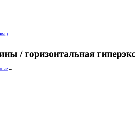
овар
ины / горизонтальная гиперэкс
ьные
→