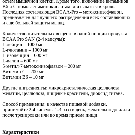
объем мышечной клетки. Кроме того, включение витаминов
В6 и С помогает аминокислотам впитываться в кровь.
Последняя составляющая BCAA-Pro – метоксиизофлавон,
предназначен для лучшего распределения всех составляющих
и еще большей защиты мышц.
Количество питательных веществ в одной порции продукта
BCAA Pro SAN (2-4 капсулы):
L-лейцин – 1000 мг
L-глютамин – 1000 мг
L-изолейцин – 600 мг
L-валин – 600 мг
5-метил-7-метоксиизофлавон – 200 мг
Витамин С – 200 мг
Витамин В6 – 10 мг
Другие ингредиенты: микрокристаллическая целлюлоза,
желатин, целлюлоза, пищевые красители, диоксид титана.
Способ применения: в качестве пищевой добавки,
принимайте 2-4 капсулы 1-3 раза в день, желательно до и/или
после тренировки или во время приема пищи.
Характеристики