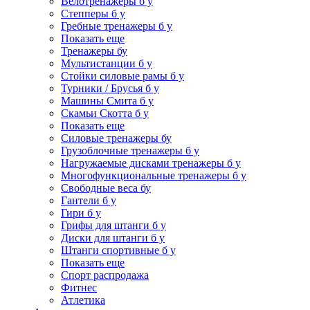
Велотренажеры б у
Степперы б у
Гребные тренажеры б у
Показать еще
Тренажеры бу
Мультистанции б у
Стойки силовые рамы б у
Турники / Брусья б у
Машины Смита б у
Скамьи Скотта б у
Показать еще
Силовые тренажеры бу
Грузоблочные тренажеры б у
Нагружаемые дисками тренажеры б у
Многофункциональные тренажеры б у
Свободные веса бу
Гантели б у
Гири б у
Грифы для штанги б у
Диски для штанги б у
Штанги спортивные б у
Показать еще
Спорт распродажа
Фитнес
Атлетика