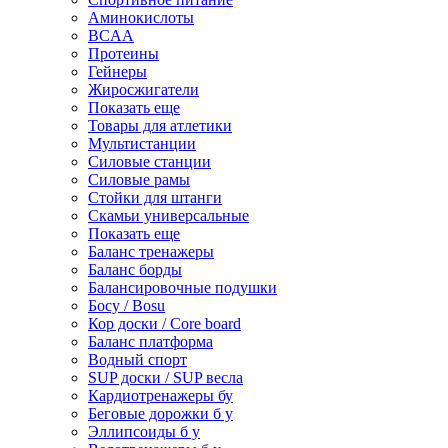
Аминокислоты
BCAA
Протеины
Гейнеры
Жиросжигатели
Показать еще
Товары для атлетики
Мультистанции
Силовые станции
Силовые рамы
Стойки для штанги
Скамьи универсальные
Показать еще
Баланс тренажеры
Баланс борды
Балансировочные подушки
Босу / Bosu
Кор доски / Core board
Баланс платформа
Водный спорт
SUP доски / SUP весла
Кардиотренажеры бу
Беговые дорожки б у
Эллипсоиды б у