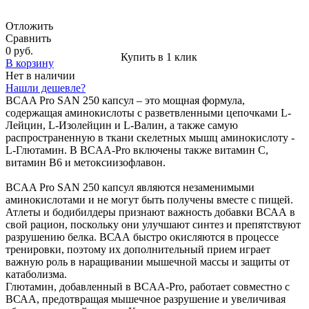
Отложить
Сравнить
0 руб.
Купить в 1 клик
В корзину
Нет в наличии
Нашли дешевле?
BCAA Pro SAN 250 капсул – это мощная формула,
содержащая аминокислоты с разветвленными цепочками L-
Лейцин, L-Изолейцин и L-Валин, а также самую
распространенную в ткани скелетных мышц аминокислоту -
L-Глютамин. В BCAA-Pro включены также витамин С,
витамин В6 и метоксиизофлавон.
BCAA Pro SAN 250 капсул являются незаменимыми
аминокислотами и не могут быть получены вместе с пищей.
Атлеты и бодибилдеры признают важность добавки ВСАА в
свой рацион, поскольку они улучшают синтез и препятствуют
разрушению белка. ВСАА быстро окисляются в процессе
тренировки, поэтому их дополнительный прием играет
важную роль в наращивании мышечной массы и защиты от
катаболизма.
Глютамин, добавленный в BCAA-Pro, работает совместно с
ВСАА, предотвращая мышечное разрушение и увеличивая